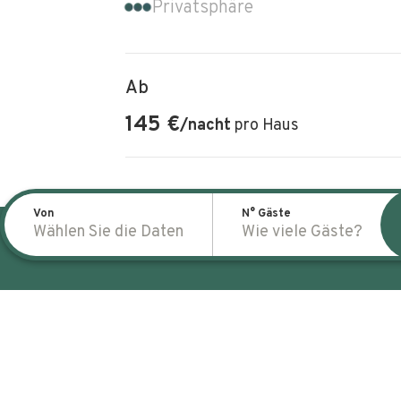
Privatsphäre
Ab
145
€
/
nacht
pro Haus
Von
N° Gäste
Wählen Sie die Daten
Wie viele Gäste?
Was dich erwartet
H