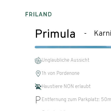
Primula
-
Karni
Unglaubliche Aussicht
1h
von
Pordenone
Haustiere NON erlaubt
Entfernung zum Parkplatz:
50