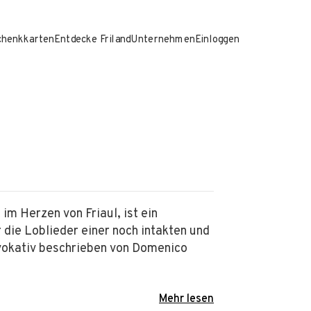
chenkkarten
Entdecke Friland
Unternehmen
Einloggen
Alle anzeigen
im Herzen von Friaul, ist ein
 die Loblieder einer noch intakten und
Evokativ beschrieben von Domenico
Mehr lesen