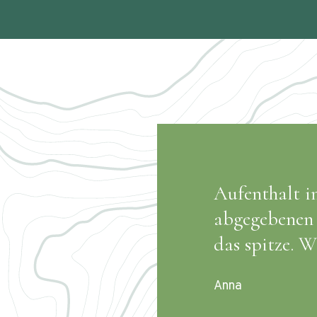
wir konnten sogar vor dem
Perfekte Er
es stark geregnet hat war
super empfe
Magdalena