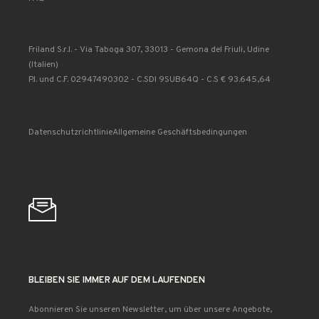
Friland S.r.l. - Via Taboga 307, 33013 - Gemona del Friuli, Udine
(Italien)
P.I. und C.F. 02947490302 - C.SDI 9SUB64Q - C.S € 93.645,64
Datenschutzrichtlinie
Allgemeine Geschäftsbedingungen
BLEIBEN SIE IMMER AUF DEM LAUFENDEN
Abonnieren Sie unseren Newsletter, um über unsere Angebote,