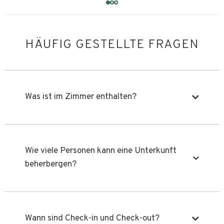
HÄUFIG GESTELLTE FRAGEN
Was ist im Zimmer enthalten?
Das Zimmer ist mit einer komplett
ausgestatteten Kochnische ausgestattet, die
Wie viele Personen kann eine Unterkunft
grundlegendes Kochgeschirr, ein
beherbergen?
Induktionskochfeld, einen kompakten
Kühlschrank, Tee, Kaffee und die wichtigsten
Gewürze enthält. Das private Badezimmer
Unsere Unterkünfte sind so gestaltet, dass sie
verfügt über eine Dusche. Bitte beachten Sie,
bequem 2 Erwachsene beherbergen können,
Wann sind Check-in und Check-out?