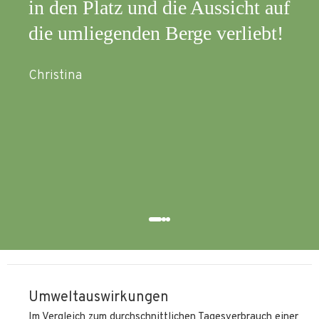
e Aussicht auf
beschrieben. Die Lage war
ge verliebt!
perfekt, Aussicht auch. Au
beim schlechten Wetter wa
schön. Ich würde definitiv
wiederkommen. Vielen Dan
alles!
Elena
Umweltauswirkungen
Im Vergleich zum durchschnittlichen Tagesverbrauch einer