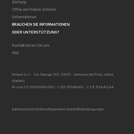
Zeitung
Öffne ein Friland-Zimmer
Unternehmen
BRAUCHEN SIE INFORMATIONEN
ODER UNTERSTÜTZUNG?
Kontaktieren Sie uns
FAQ
Friland S.r.l. - Via Taboga 307, 33013 - Gemona del Friuli, Udine
(Italien)
P.I. und C.F. 02947490302 - C.SDI 9SUB64Q - C.S € 93.645,64
Datenschutzrichtlinie
Allgemeine Geschäftsbedingungen