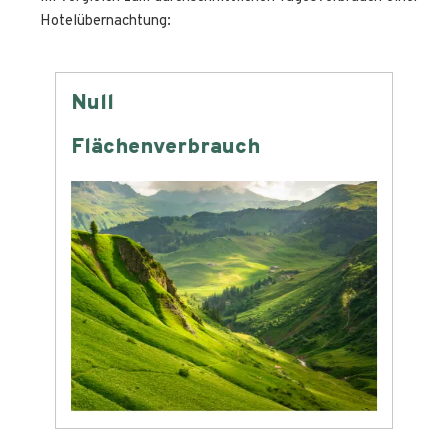
Hotelübernachtung:
Null
-6
Flächenverbrauch
Was