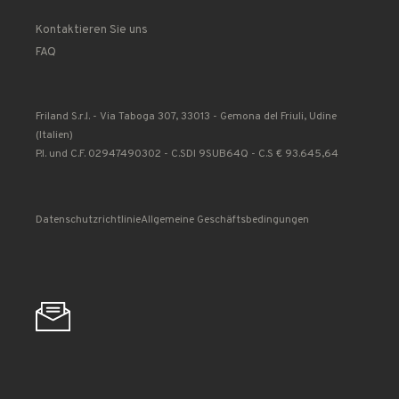
Kontaktieren Sie uns
FAQ
Friland S.r.l. - Via Taboga 307, 33013 - Gemona del Friuli, Udine
(Italien)
P.I. und C.F. 02947490302 - C.SDI 9SUB64Q - C.S € 93.645,64
Datenschutzrichtlinie
Allgemeine Geschäftsbedingungen