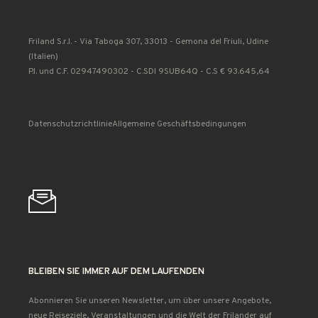
Friland S.r.l. - Via Taboga 307, 33013 - Gemona del Friuli, Udine
(Italien)
P.I. und C.F. 02947490302 - C.SDI 9SUB64Q - C.S € 93.645,64
Datenschutzrichtlinie
Allgemeine Geschäftsbedingungen
BLEIBEN SIE IMMER AUF DEM LAUFENDEN
Abonnieren Sie unseren Newsletter, um über unsere Angebote,
neue Reiseziele, Veranstaltungen und die Welt der Frilander auf