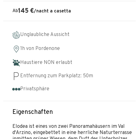
145
€
Ab
/
nacht
a casetta
Unglaubliche Aussicht
1h
von
Pordenone
Haustiere NON erlaubt
Entfernung zum Parkplatz:
50
m
Privatsphäre
Eigenschaften
Elodea ist eines von zwei Panoramahäusern im Val
d'Arzino, eingebettet in eine herrliche Naturterrasse