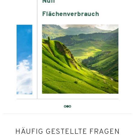
Null
-6
Flächenverbrauch
Wa
HÄUFIG GESTELLTE FRAGEN