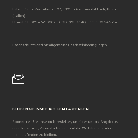
Friland S.r.l. - Via Taboga 307, 33013 - Gemona del Friuli, Udine
(Italien)
P.I. und C.F. 02947490302 - C.SDI 9SUB64Q - C.S € 93.645,64
Datenschutzrichtlinie
Allgemeine Geschäftsbedingungen
BLEIBEN SIE IMMER AUF DEM LAUFENDEN
Abonnieren Sie unseren Newsletter, um über unsere Angebote,
neue Reiseziele, Veranstaltungen und die Welt der Frilander auf
dem Laufenden zu bleiben.