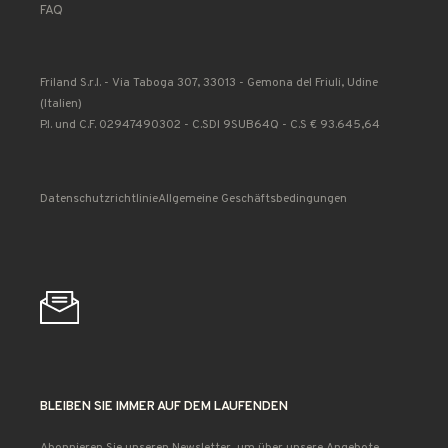
FAQ
Friland S.r.l. - Via Taboga 307, 33013 - Gemona del Friuli, Udine
(Italien)
P.I. und C.F. 02947490302 - C.SDI 9SUB64Q - C.S € 93.645,64
Datenschutzrichtlinie
Allgemeine Geschäftsbedingungen
BLEIBEN SIE IMMER AUF DEM LAUFENDEN