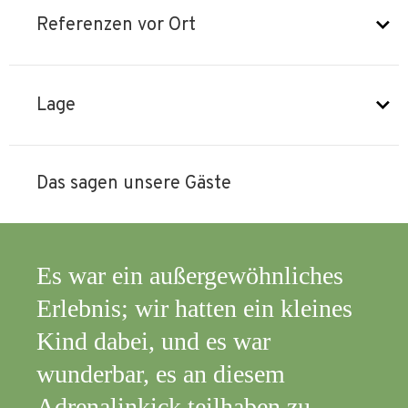
Referenzen vor Ort
Lage
Das sagen unsere Gäste
nliches
Es war fantastisch!!
n kleines
Antonio
r
em
en zu