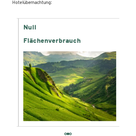
Hotelübernachtung:
Null
-6
Flächenverbrauch
Was