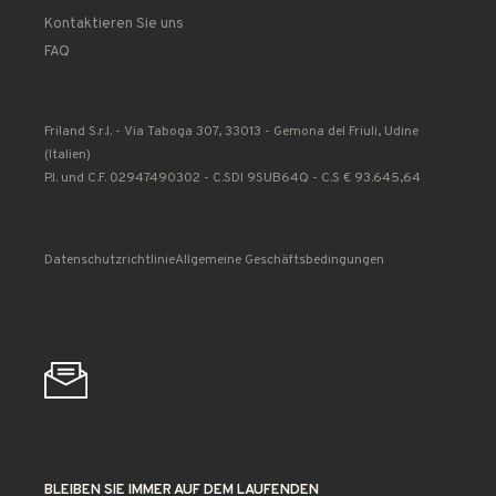
Kontaktieren Sie uns
FAQ
Friland S.r.l. - Via Taboga 307, 33013 - Gemona del Friuli, Udine
(Italien)
P.I. und C.F. 02947490302 - C.SDI 9SUB64Q - C.S € 93.645,64
Datenschutzrichtlinie
Allgemeine Geschäftsbedingungen
BLEIBEN SIE IMMER AUF DEM LAUFENDEN