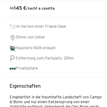
145
€
Ab
/
nacht
a casetta
Im Herzen einer Friland-Oase
50min
von
Udine
Haustiere NON erlaubt
Entfernung zum Parkplatz:
200
m
Privatsphäre
Eigenschaften
Eingebettet in die traumhafte Landschaft von Campo
di Bonis und nur einen Katzensprung von einer