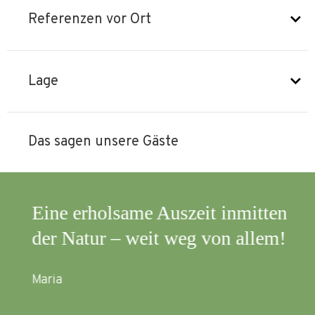
Referenzen vor Ort
Lage
Das sagen unsere Gäste
en
Eine erholsame Auszeit inmitten
Es 
der Natur – weit weg von allem!
etw
g!)
mus
Maria
Ruh
her