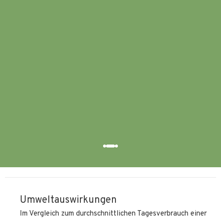
bes
gle
umw
wär
aus
Sara
Umweltauswirkungen
Im Vergleich zum durchschnittlichen Tagesverbrauch einer