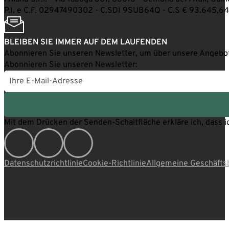
P.I. e C.F. 02947490302 - C.SDI 9SUB64Q - C.S € 93.645,64
BLEIBEN SIE IMMER AUF DEM LAUFENDEN
Abonnieren Sie unseren Newsletter, um über unsere Angebote
Abonnieren Sie unseren Newsletter:
Mit dem Drücken der Senden-Schaltfläche erkläre ich, dass i
Seguici su Instagram
Seguici su Facebook
Seguici su LinkedIn
Datenschutzrichtlinie
Cookie-Richtlinie
Allgemeine Geschäft