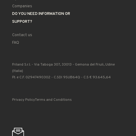
Companies
DO YOU NEED INFORMATION OR
SUPPORT?
Contact us
FAQ
Friland S.r.l. - Via Taboga 307, 33013 - Gemona del Friuli, Udine
(Italia)
P.I. e C.F. 02947490302 - C.SDI 9SUB64Q - C.S € 93.645,64
Privacy Policy
Terms and Conditions