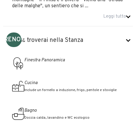
montagne – il Tinisa e il Bivera – vicino alla "Strada
delle malghe", un sentiero che si ...
Leggi tutto
PRENOTA
Cosa troverai nella Stanza
Finestra Panoramica
Cucina
Include un fornello a induzione, frigo, pentole e stoviglie
Bagno
Doccia calda, lavandino e WC ecologico