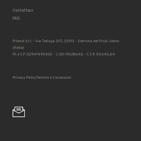
Contattaci
FAQ
Friland S.r.l. - Via Taboga 307, 33013 - Gemona del Friuli, Udine
(Italia)
P.I. e C.F. 02947490302 - C.SDI 9SUB64Q - C.S € 93.645,64
Privacy Policy
Termini e Condizioni