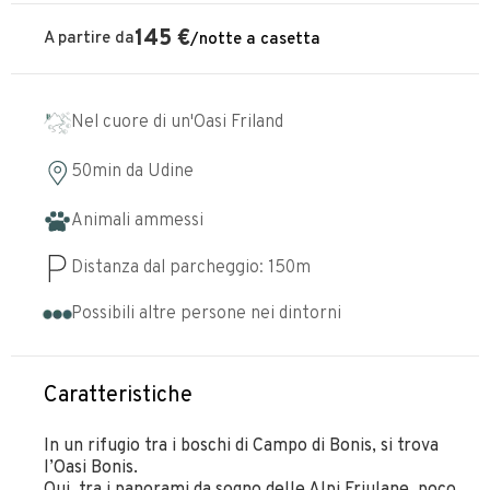
145
€
A partire da
/
notte
a casetta
Nel cuore di un'Oasi Friland
50min
da
Udine
Animali ammessi
Distanza dal parcheggio:
150
m
Possibili altre persone nei dintorni
Caratteristiche
In un rifugio tra i boschi di Campo di Bonis, si trova
l’Oasi Bonis.