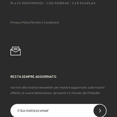
P.I. e C.F. 02947490302 - C.SDI 9SUB64Q - C.S € 93.645,64
Privacy Policy
Termini e Condizioni
RESTA SEMPRE AGGIORNATO
Iscriviti alla nostra newsletter per restare aggiornato sulle nostre
offerte, le nuove destinazioni, gli eventi e il mondo dei Frilander.