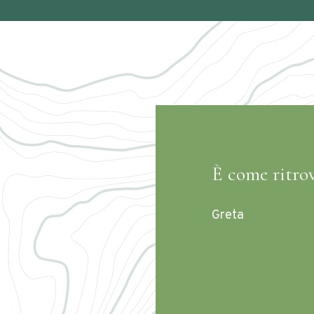
È come ritrov
Greta