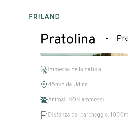
Pratolina
-
Pre
Immersa nella natura
45min
da
Udine
Animali NON ammessi
Distanza dal parcheggio:
1000