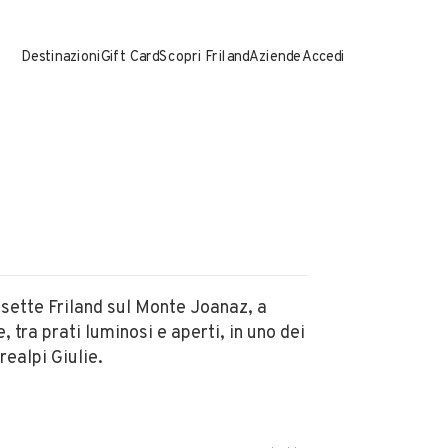
Destinazioni
Gift Card
Scopri Friland
Aziende
Accedi
Vedi tutte
asette Friland sul Monte Joanaz, a
e, tra prati luminosi e aperti, in uno dei
realpi Giulie.