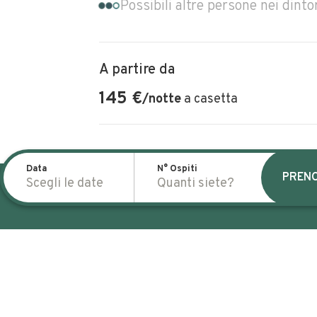
Possibili altre persone nei dinto
A partire da
145
€
/
notte
a casetta
Data
N° Ospiti
PREN
Scegli le date
Quanti siete?
Cosa troverai
Rifer