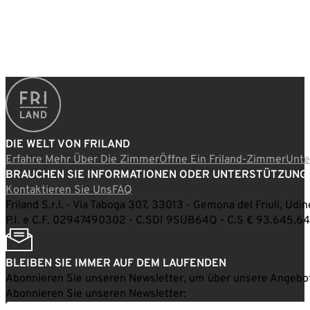
DIE WELT VON FRILAND
Erfahre Mehr Über Die Zimmer
Öffne Ein Friland-Zimmer
Unt
BRAUCHEN SIE INFORMATIONEN ODER UNTERSTÜTZUNG
Kontaktieren Sie Uns
FAQ
Friland S.r.l. - Via Taboga 307, 33013 - Gemona del Friuli, Udine
P.I. e C.F. 02947490302 - C.SDI 9SUB64Q - C.S € 93.645,64
BLEIBEN SIE IMMER AUF DEM LAUFENDEN
Abonnieren Sie unseren Newsletter, um über unsere Angebote
Abonnieren Sie unseren Newsletter: