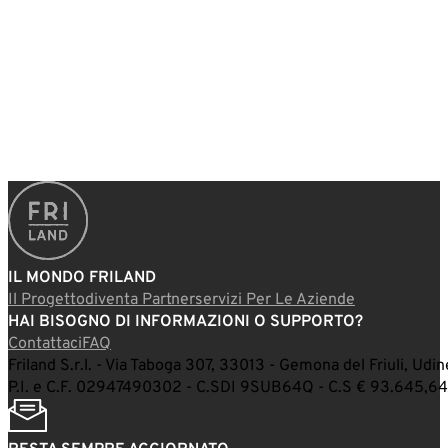
IL MONDO FRILAND
Il Progetto
Diventa Partner
Servizi Per Le Aziende
HAI BISOGNO DI INFORMAZIONI O SUPPORTO?
Contattaci
FAQ
Friland S.r.l. - Via Taboga 307, 33013 - Gemona del Friuli, Udine
P.I. e C.F. 02947490302 - C.SDI 9SUB64Q - C.S € 93.645,64